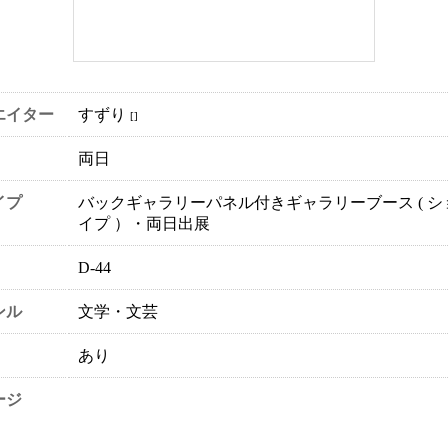
エイター
すずり
[]
両日
イプ
バックギャラリーパネル付きギャラリーブース ( シ
イプ ）・両日出展
D-44
ンル
文学・文芸
あり
ージ