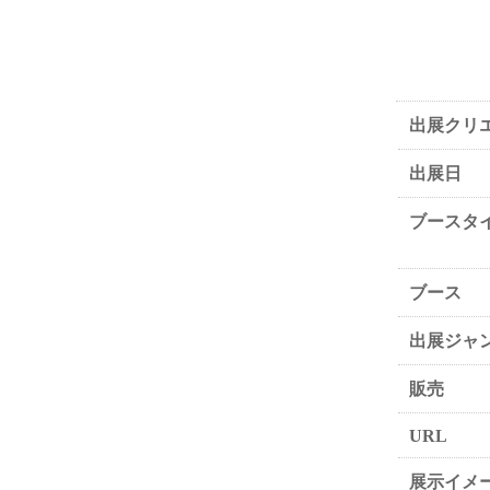
出展クリ
出展日
ブースタ
ブース
出展ジャ
販売
URL
展示イメ