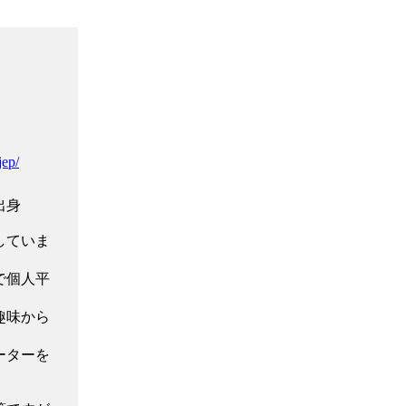
jep/
出身
していま
で個人平
趣味から
ーターを