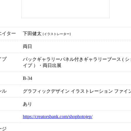
エイター
下田健太
[イラストレーター]
両日
イプ
バックギャラリーパネル付きギャラリーブース ( シ
イプ ）・両日出展
B-34
ンル
グラフィックデザイン イラストレーション ファイ
あり
https://creatorsbank.com/shophotojep/
ージ