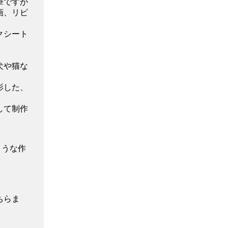
筆ですが
画、リビ
クシート
犬や猫な
影した、
して制作
ような作
ちらま