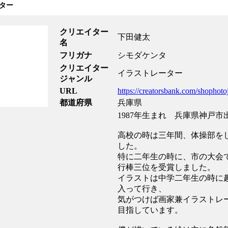
ター
クリエイター
下田健太
名
フリガナ
シモダケンタ
クリエイター
イラストレーター
ジャンル
URL
https://creatorsbank.com/shophoto
都道府県
兵庫県
1987年生まれ 兵庫県神戸市
高校の時は三年間、体操部を
した。
特に二年生の時に、市の大会
行棒三位を受賞しました。
イラストは中学二年生の時に
入って行き、
気がつけば画家兼イラストレ
目指しています。