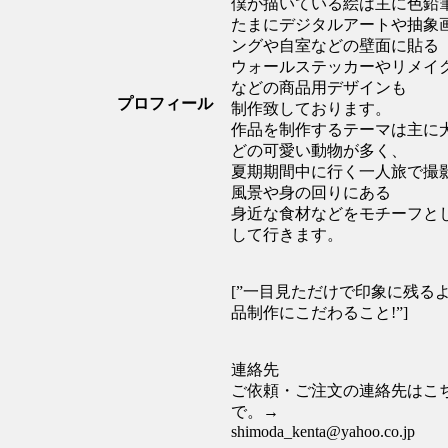
僕が描いている絵は主に色鉛
たまにデジタルアートや抽象
ングや自室などの壁面に貼る
ウォールステッカーやリメイ
などの商品用デザインも
プロフィール
制作致しております。
作品を制作するテーマは主に
どの可愛い動物が多く、
夏期期間中に行く一人旅で撮
風景や身の回りにある
身近な食材などをモチーフと
して行きます。
[”一目見ただけで印象に残る
品制作にこだわること!”]
連絡先
ご依頼・ご注文の連絡先はこ
で。→
shimoda_kenta@yahoo.co.jp