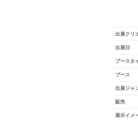
出展クリ
出展日
ブースタ
ブース
出展ジャ
販売
展示イメ