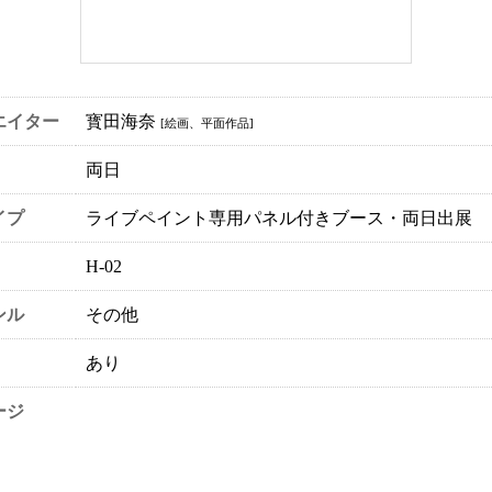
エイター
寳田海奈
[絵画、平面作品]
両日
イプ
ライブペイント専用パネル付きブース・両日出展
H-02
ンル
その他
あり
ージ