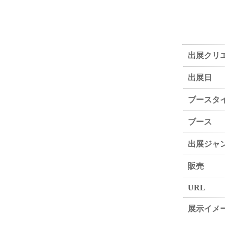
出展クリ
出展日
ブースタ
ブース
出展ジャ
販売
URL
展示イメ