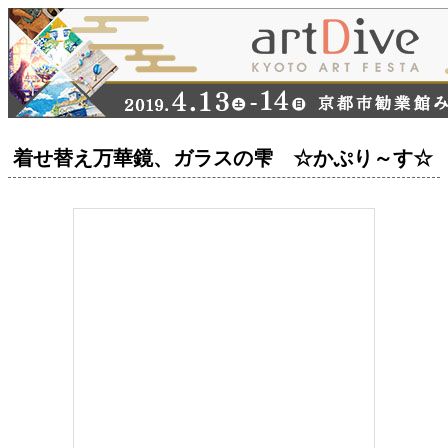
着せ替え万華鏡、ガラスの雫 ☆かぷり～す☆