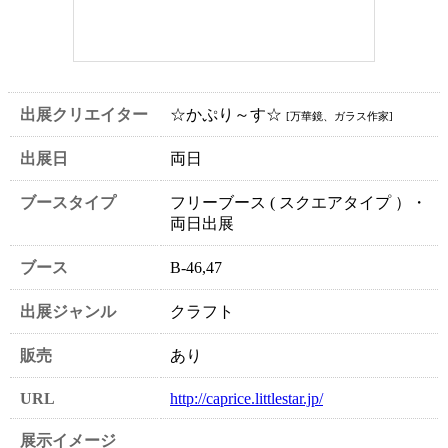
出展クリエイター
☆かぷり～す☆
[万華鏡、ガラス作家]
出展日
両日
ブースタイプ
フリーブース ( スクエアタイプ ）・
両日出展
ブース
B-46,47
出展ジャンル
クラフト
販売
あり
URL
http://caprice.littlestar.jp/
展示イメージ