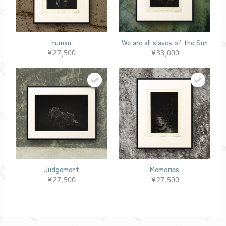
human
We are all slaves of the Sun
¥27,500
¥33,000
Judgement
Memories
¥27,500
¥27,500