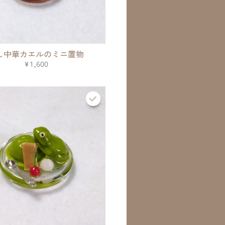
し中華カエルのミニ置物
¥1,600