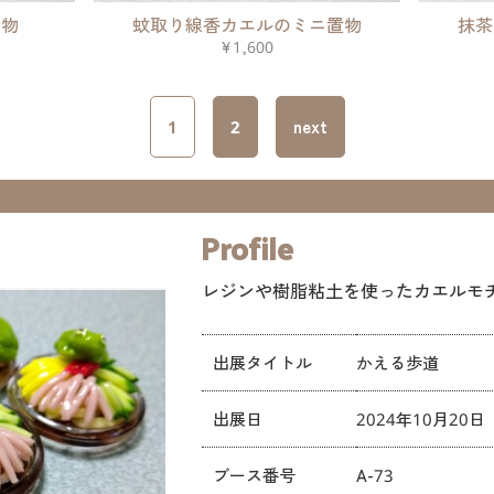
置物
蚊取り線香カエルのミニ置物
抹茶
¥1,600
1
2
next
Profile
レジンや樹脂粘土を使ったカエルモ
出展タイトル
かえる歩道
出展日
2024年10月20日
ブース番号
A-73