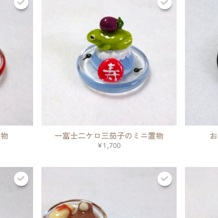
置物
一富士二ケロ三茄子のミニ置物
お
¥1,700