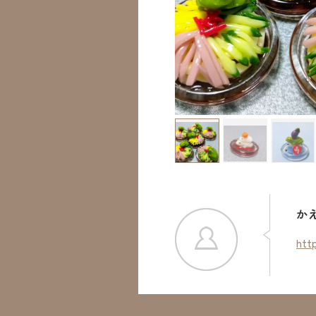
か
htt