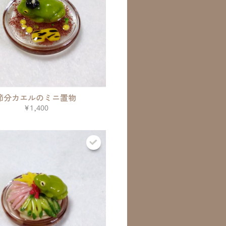
節分カエルのミニ置物
¥1,400