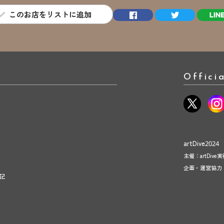
このお店をリストに追加
Offici
artDive2024
主催：artDive
企画・運営協力
記