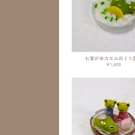
七草がゆカエルのミニ
¥1,600