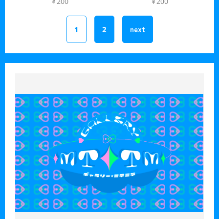
¥200
¥200
1
2
next