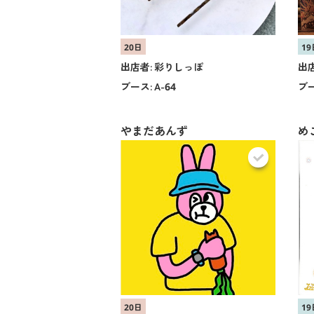
20日
19
出店者:
彩りしっぽ
出店
ブース:
A-64
ブー
やまだあんず
め
20日
19