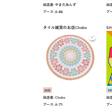
出店者:
やまだあんず
出店
ブース:
A-66
ブー
タイル雑貨のお店Chobo
S
20日
19
出店者:
Chobo
出店
ブース:
A-71
ブー