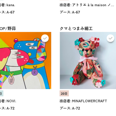
者:
kana.
出店者:
アトリエ à la maison ノムラマユ
ス:
A-67
ブース:
A-67
HOP/野蒜
クマとつまみ細工
日
20日
者:
NOVI.
出店者:
MINAFLOWERCRAFT
ス:
A-72
ブース:
A-72