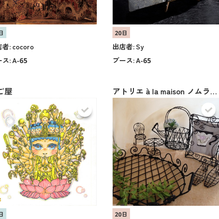
日
20日
者:
cocoro
出店者:
Sy
ス:
A-65
ブース:
A-65
ご屋
アトリエ à la maison ノムラマユ
日
20日