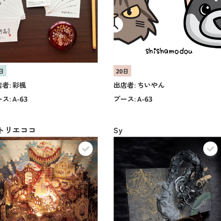
日
20日
者:
彩楓
出店者:
ちいやん
ス:
A-63
ブース:
A-63
トリエココ
Sy