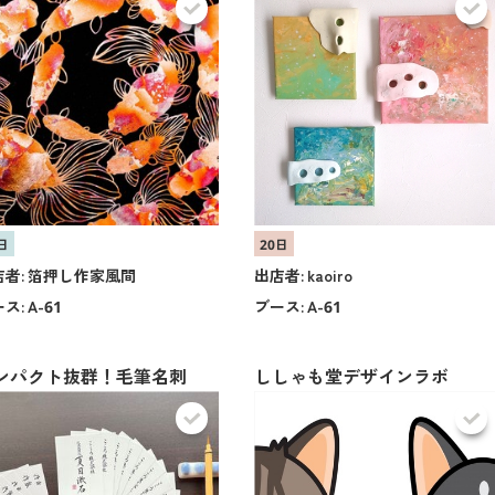
日
20日
者:
箔押し作家風間
出店者:
kaoiro
ス:
A-61
ブース:
A-61
ンパクト抜群！毛筆名刺
ししゃも堂デザインラボ