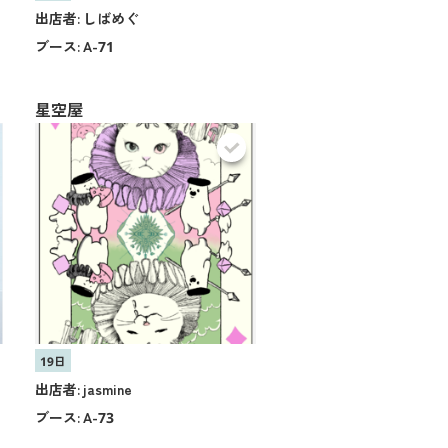
出店者:
しばめぐ
ブース:
A-71
星空屋
19日
出店者:
jasmine
ブース:
A-73