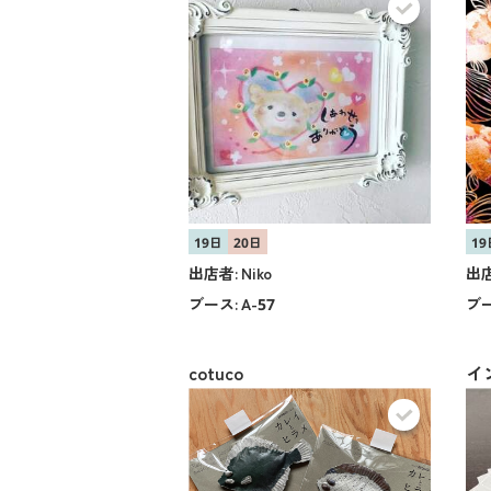
19日
20日
19
出店者:
Niko
出店
ブース:
A-57
ブー
cotuco
イ