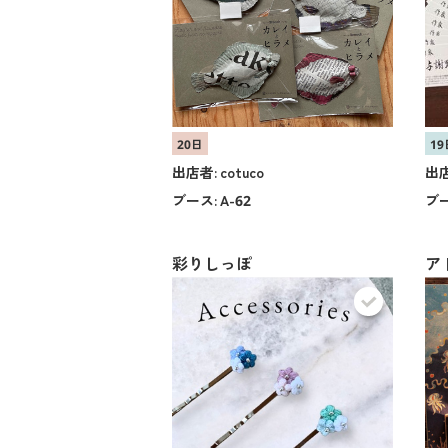
20日
19
出店者:
cotuco
出店
ブース:
A-62
ブー
彩りしっぽ
ア