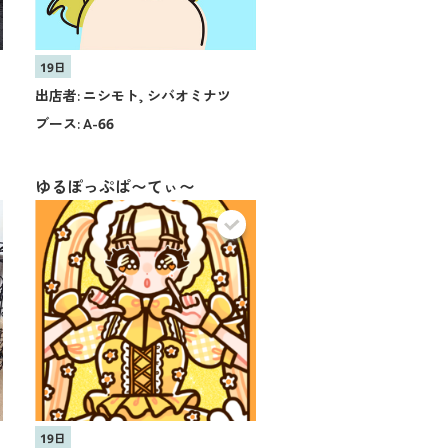
19日
出店者:
ニシモト, シバオミナツ
ブース:
A-66
ゆるぽっぷぱ〜てぃ〜
19日