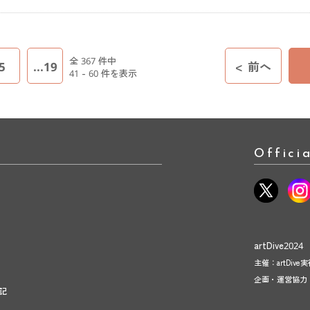
全 367 件中
5
...19
<
前へ
41 - 60 件を表示
Offici
artDive2024
主催：artDive
企画・運営協力
記